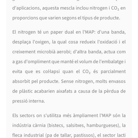
d'aplicacions, aquesta mescla inclou nitrogen i CO₂ en
proporcions que varien segons el tipus de producte.
El nitrogen té un paper dual en l'MAP: d'una banda,
desplaça l'oxigen, la qual cosa redueix l'oxidació i el
creixement microbià aerobi; d'altra banda, actua com
a gas d'ompliment que manté el volum de l'embalatge i
evita que es col·lapsi quan el CO₂ és parcialment
absorbit pel producte. Sense nitrogen, molts envasos
de plàstic acabarien aixafats a causa de la pèrdua de
pressió interna.
Els sectors on s'utilitza més àmpliament l'MAP són la
indústria càrnia (bistecs, salsitxes, hamburgueses), la
fleca industrial (pa de tallar, pastissos), el sector lacti