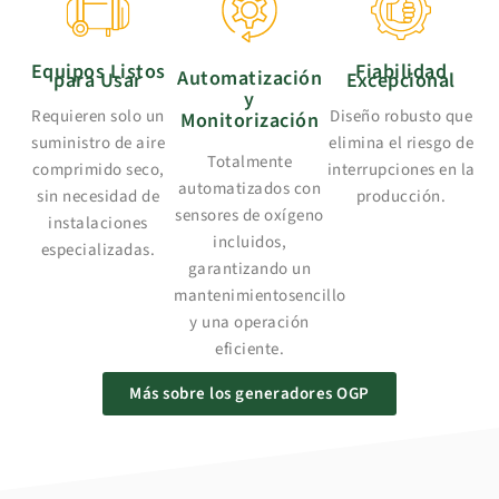
Equipos Listos
Fiabilidad
Automatización
para Usar
Excepcional
y
Requieren solo un
Diseño robusto que
Monitorización
suministro de aire
elimina el riesgo de
Totalmente
comprimido seco,
interrupciones en la
automatizados con
sin necesidad de
producción.
sensores de oxígeno
instalaciones
incluidos,
especializadas.
garantizando un
mantenimientosencillo
y una operación
eficiente.
Más sobre los generadores OGP